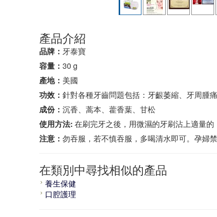
產品介紹
品牌：
牙泰寶
容量：
30 g
產地：
美國
功效：
針對各種牙齒問題包括：牙齦萎縮、牙周腫
成份：
沉香、蒿本、藿香葉、甘松
使用方法:
在刷完牙之後，用微濕的牙刷沾上適量的
注意：
勿吞服，若不慎吞服，多喝清水即可。孕婦
在類別中尋找相似的產品
養生保健
口腔護理