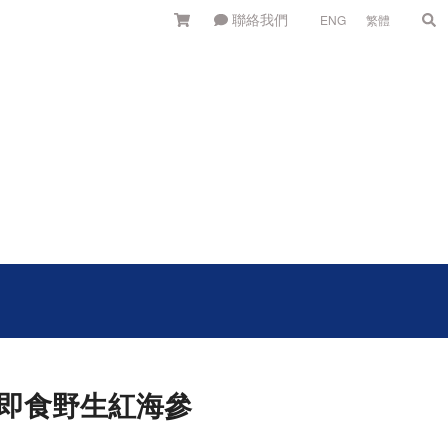
聯絡我們
ENG
繁體
NG 即食野生紅海參