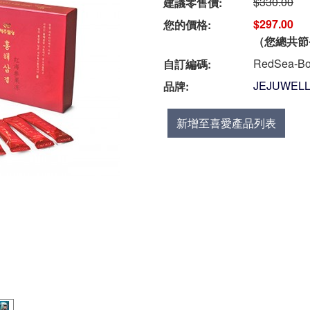
$330.00
建議零售價:
$297.00
您的價格:
（您總共節
RedSea-B
自訂編碼:
JEJUWELL
品牌:
新增至喜愛產品列表