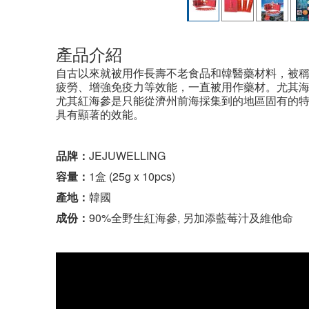
產品介紹
自古以來就被用作長壽不老食品和韓醫藥材料，被稱
疲勞、增強免疫力等效能，一直被用作藥材。尤其
尤其紅海參是只能從濟州前海採集到的地區固有的
具有顯著的效能。
品牌：
JEJUWELLING
容量：
1盒 (25g x 10pcs)
產地：
韓國
成份：
90%全野生紅海參, 另加添藍莓汁及維他命