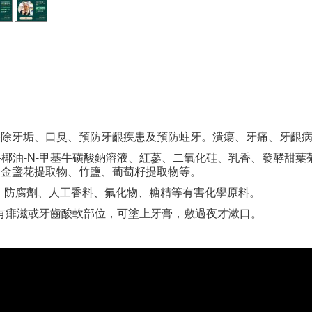
去除牙垢、口臭、預防牙齦疾患及預防蛀牙。潰瘍、牙痛、牙齦
椰油-N-甲基牛磺酸鈉溶液、紅蔘、二氧化硅、乳香、發酵甜葉
、金盞花提取物、竹鹽、葡萄籽提取物等。
、防腐劑、人工香料、氟化物、糖精等有害化學原料。
遇有痱滋或牙齒酸軟部位，可塗上牙膏，敷過夜才漱口。