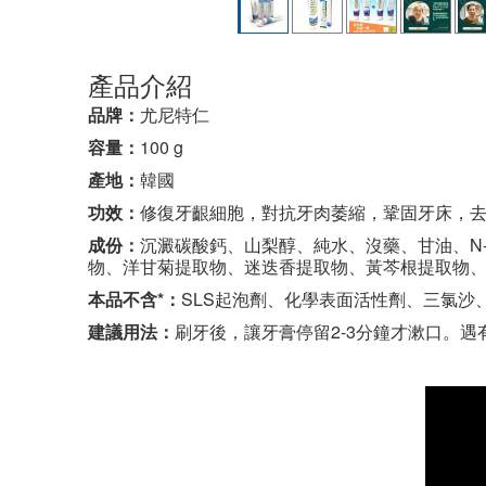
產品介紹
品牌：
尤尼特仁
容量：
100 g
產地：
韓國
功效：
修復牙齦細胞，對抗牙肉萎縮，鞏固牙床，
成份：
沉澱碳酸鈣、山梨醇、純水、沒藥、甘油、N-
物、洋甘菊提取物、迷迭香提取物、黃芩根提取物
本品不含*：
SLS起泡劑、化學表面活性劑、三氯沙
建議用法：
刷牙後，讓牙膏停留2-3分鐘才漱口。