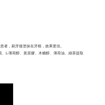
病患者，刷牙後塗抹在牙根，效果更佳。
菊、L-薄荷醇、黃原膠、木糖醇、薄荷油、綠茶提取